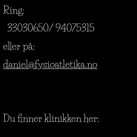
Ring:
33030650/ 94075315
eller på:
daniel@fysioatletika.no
Du finner klinikken her: